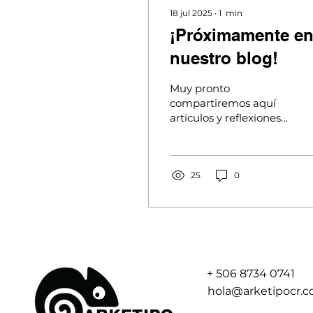
18 jul 2025
∙
1
min
¡Próximamente e
nuestro blog!
Muy pronto
compartiremos aquí
artículos y reflexiones
que afirman el poder
de la creatividad como
motor de cambio Este
espacio será una...
25
0
+ 506 8734 0741
hola@arketipocr.