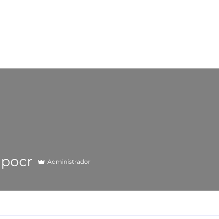
Creación
Formación
Podcast
Blog
ipocr
Administrador