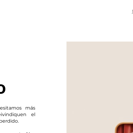
Creación
Formación
Podcast
Blog
o
esitamos más
ivindiquen el
s perdido.