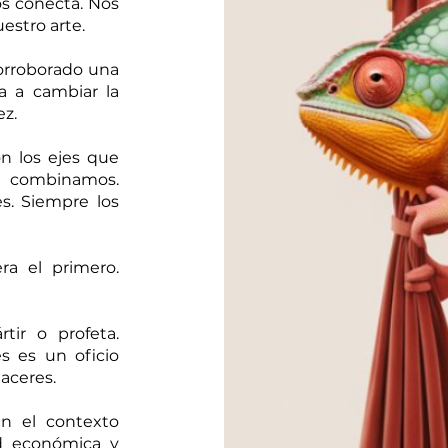
s conecta. Nos
estro arte.
corroborado una
a a cambiar la
vez.
on los ejes que
os combinamos.
s. Siempre los
ra el primero.
tir o profeta.
 es un oficio
haceres.
n el contexto
ad económica y