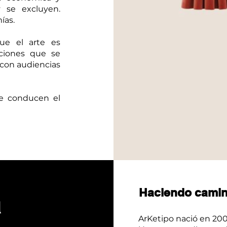
y se excluyen.
ías.
ue el arte es
aciones que se
 con audiencias
e conducen el
a
Haciendo camino
ArKetipo nació en 2004