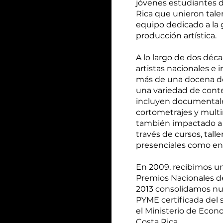
jóvenes estudiantes d
Rica que unieron talen
equipo dedicado a la g
producción artística.
A lo largo de dos dé
artistas nacionales e
más de una docena de
una variedad de cont
incluyen documentales
cortometrajes y mult
también impactado a 
través de cursos, tall
presenciales como en 
En 2009, recibimos u
Premios Nacionales de
2013 consolidamos nu
PYME certificada del s
el Ministerio de Econ
Costa Rica.